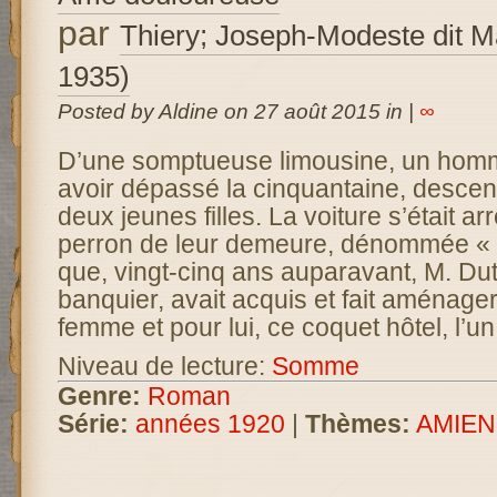
par
Thiery; Joseph-Modeste dit M
1935)
Posted by Aldine on 27 août 2015 in |
∞
D’une somptueuse limousine, un homme
avoir dépassé la cinquantaine, descend
deux jeunes filles. La voiture s’était ar
perron de leur demeure, dénommée « l’
que, vingt-cinq ans auparavant, M. Duth
banquier, avait acquis et fait aménager
femme et pour lui, ce coquet hôtel, l’u
Niveau de lecture:
Somme
Genre:
Roman
Série:
années 1920
|
Thèmes:
AMIEN