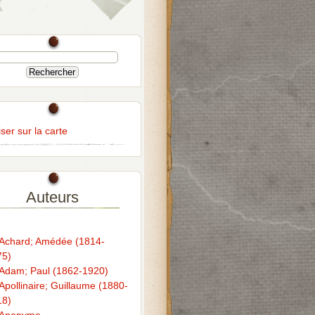
ser sur la carte
Auteurs
Achard; Amédée (1814-
75)
Adam; Paul (1862-1920)
Apollinaire; Guillaume (1880-
18)