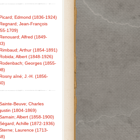
Picard; Edmond (1836-1924)
Regnard; Jean-François
655-1709)
Renouard; Alfred (1849-
33)
Rimbaud; Arthur (1854-1891)
Robida; Albert (1848-1926)
Rodenbach; Georges (1855-
98)
Rosny aîné; J.-H. (1856-
40)
Sainte-Beuve; Charles
ustin (1804-1869)
Samain; Albert (1858-1900)
Ségard; Achille (1872-1936)
Sterne; Laurence (1713-
68)