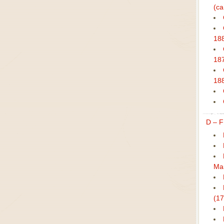
(ca
18
18
18
D – F
Mar
(1