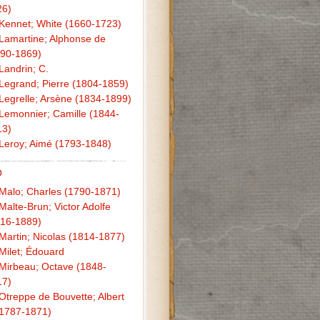
26)
Kennet; White (1660-1723)
Lamartine; Alphonse de
790-1869)
Landrin; C.
Legrand; Pierre (1804-1859)
Legrelle; Arsène (1834-1899)
Lemonnier; Camille (1844-
13)
Leroy; Aimé (1793-1848)
O
Malo; Charles (1790-1871)
Malte-Brun; Victor Adolfe
816-1889)
Martin; Nicolas (1814-1877)
Milet; Édouard
Mirbeau; Octave (1848-
17)
Otreppe de Bouvette; Albert
(1787-1871)