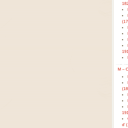
18
(1
19
M – 
(1
19
d’ 