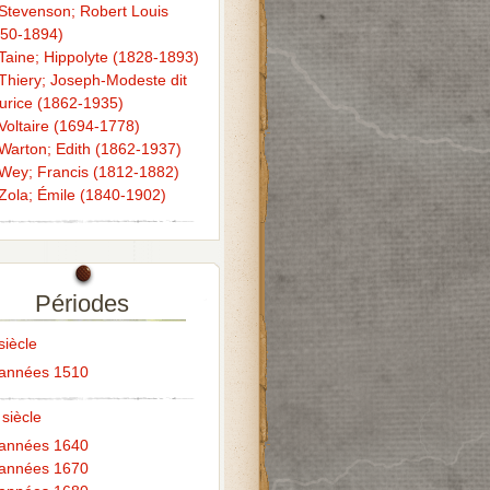
Stevenson; Robert Louis
850-1894)
Taine; Hippolyte (1828-1893)
Thiery; Joseph-Modeste dit
rice (1862-1935)
Voltaire (1694-1778)
Warton; Edith (1862-1937)
Wey; Francis (1812-1882)
Zola; Émile (1840-1902)
Périodes
siècle
années 1510
 siècle
années 1640
années 1670