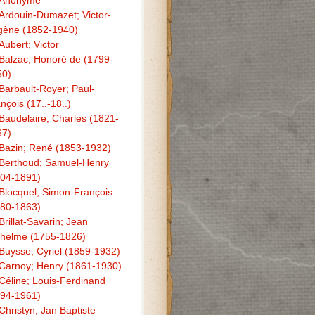
Anonyme
Ardouin-Dumazet; Victor-
gène (1852-1940)
Aubert; Victor
Balzac; Honoré de (1799-
50)
Barbault-Royer; Paul-
nçois (17..-18..)
Baudelaire; Charles (1821-
67)
Bazin; René (1853-1932)
Berthoud; Samuel-Henry
804-1891)
Blocquel; Simon-François
780-1863)
Brillat-Savarin; Jean
helme (1755-1826)
Buysse; Cyriel (1859-1932)
Carnoy; Henry (1861-1930)
Céline; Louis-Ferdinand
894-1961)
Christyn; Jan Baptiste