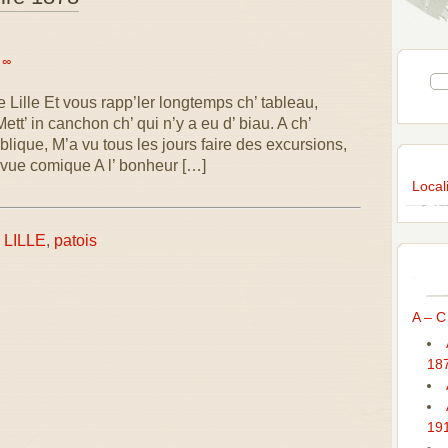
|
∞
e Lille Et vous rapp’ler longtemps ch’ tableau,
ett’ in canchon ch’ qui n’y a eu d’ biau. A ch’
publique, M’a vu tous les jours faire des excursions,
 revue comique A l’ bonheur […]
Locali
LILLE
,
patois
A – C
18
19