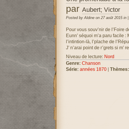
par
Aubert; Victor
Posted by Aldine on 27 août 2015 in 
Pour vous souv’nir de l’Foire d
Eunn’ séquoi m’a paru facile : M
l’intintion-là, l’plache de l’Ré
J’ n’arai point de r’grets si m’
Niveau de lecture:
Nord
Genre:
Chanson
Série:
années 1870
|
Thèmes: