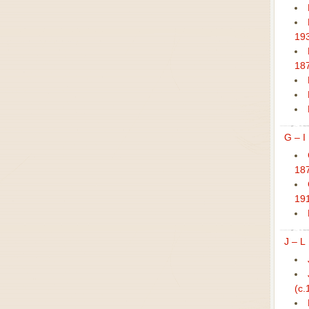
19
18
G – I
18
19
J – L
(c.