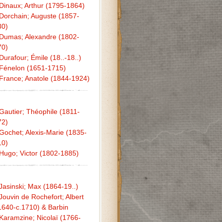
Dinaux; Arthur (1795-1864)
Dorchain; Auguste (1857-
30)
Dumas; Alexandre (1802-
70)
Durafour; Émile (18..-18..)
Fénelon (1651-1715)
France; Anatole (1844-1924)
Gautier; Théophile (1811-
72)
Gochet; Alexis-Marie (1835-
10)
Hugo; Victor (1802-1885)
Jasinski; Max (1864-19..)
Jouvin de Rochefort; Albert
1640-c.1710) & Barbin
Karamzine; Nicolaï (1766-