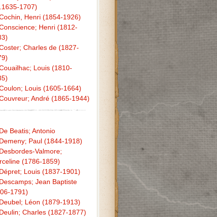
.1635-1707)
Cochin, Henri (1854-1926)
Conscience; Henri (1812-
83)
Coster; Charles de (1827-
79)
Couailhac; Louis (1810-
85)
Coulon; Louis (1605-1664)
Couvreur; André (1865-1944)
De Beatis; Antonio
Demeny; Paul (1844-1918)
Desbordes-Valmore;
celine (1786-1859)
Dépret; Louis (1837-1901)
Descamps; Jean Baptiste
706-1791)
Deubel; Léon (1879-1913)
Deulin; Charles (1827-1877)