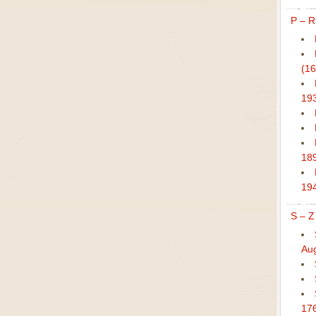
P – R
(1
19
18
19
S – Z
Aug
17