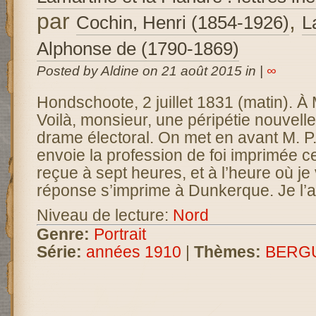
par
,
Cochin, Henri (1854-1926)
L
Alphonse de (1790-1869)
Posted by Aldine on 21 août 2015 in |
∞
Hondschoote, 2 juillet 1831 (matin). À 
Voilà, monsieur, une péripétie nouvell
drame électoral. On met en avant M. P
envoie la profession de foi imprimée cett
reçue à sept heures, et à l’heure où je
réponse s’imprime à Dunkerque. Je l’au
Niveau de lecture:
Nord
Genre:
Portrait
Série:
années 1910
|
Thèmes:
BERG