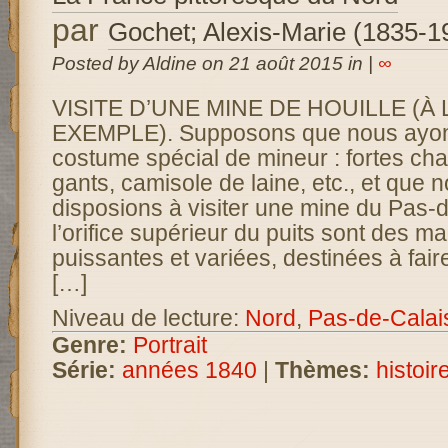
par
Gochet; Alexis-Marie (1835-1
Posted by Aldine on 21 août 2015 in |
∞
VISITE D’UNE MINE DE HOUILLE (À 
EXEMPLE). Supposons que nous ayon
costume spécial de mineur : fortes ch
gants, camisole de laine, etc., et que 
disposions à visiter une mine du Pas-
l’orifice supérieur du puits sont des m
puissantes et variées, destinées à fair
[…]
Niveau de lecture:
Nord
,
Pas-de-Calai
Genre:
Portrait
Série:
années 1840
|
Thèmes:
histoir