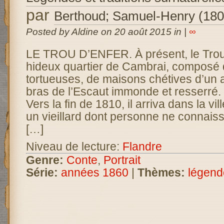
par
Berthoud; Samuel-Henry (180
Posted by Aldine on 20 août 2015 in |
∞
LE TROU D’ENFER. À présent, le Trou-
hideux quartier de Cambrai, composé 
tortueuses, de maisons chétives d’un a
bras de l’Escaut immonde et resserr
Vers la fin de 1810, il arriva dans la v
un vieillard dont personne ne connaissa
[…]
Niveau de lecture:
Flandre
Genre:
Conte
,
Portrait
Série:
années 1860
|
Thèmes:
légend