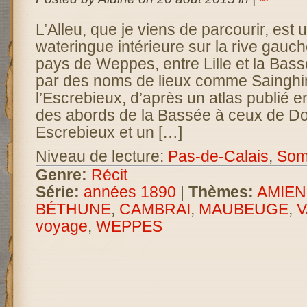
L’Alleu, que je viens de parcourir, est 
wateringue intérieure sur la rive gauch
pays de Weppes, entre Lille et la Bas
par des noms de lieux comme Saingh
l’Escrebieux, d’après un atlas publié e
des abords de la Bassée à ceux de Do
Escrebieux et un […]
Niveau de lecture:
Pas-de-Calais
,
So
Genre:
Récit
Série:
années 1890
|
Thèmes:
AMIEN
BÉTHUNE
,
CAMBRAI
,
MAUBEUGE
,
V
voyage
,
WEPPES