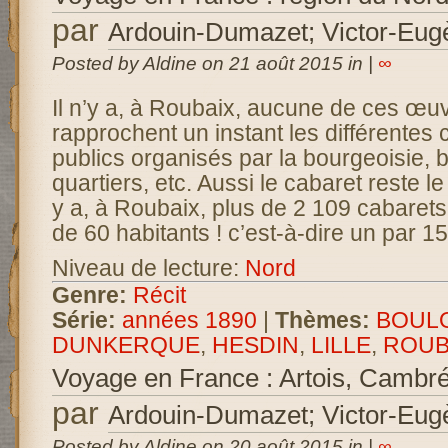
par
Ardouin-Dumazet; Victor-Eug
Posted by Aldine on 21 août 2015 in |
∞
Il n’y a, à Roubaix, aucune de ces œu
rapprochent un instant les différentes 
publics organisés par la bourgeoisie, 
quartiers, etc. Aussi le cabaret reste le 
y a, à Roubaix, plus de 2 109 cabaret
de 60 habitants ! c’est-à-dire un par 
Niveau de lecture:
Nord
Genre:
Récit
Série:
années 1890
|
Thèmes:
BOUL
DUNKERQUE
,
HESDIN
,
LILLE
,
ROUB
Voyage en France : Artois, Cambré
par
Ardouin-Dumazet; Victor-Eug
Posted by Aldine on 20 août 2015 in |
∞